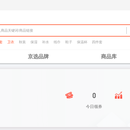
套
卫衣
秋装
保湿
补水
纸巾
鞋子
保温杯
四件套
京选品牌
商品库
0
今日领券