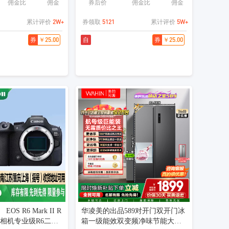
佣金比
佣金
券后价
佣金比
佣金
2W+
5121
5W+
累计评价
券领取
累计评价
￥25.00
￥25.00
券
自
券
EOS R6 Mark II R
华凌美的出品589对开门双开门冰
单相机专业级R6二代
箱一级能效双变频净味节能大容