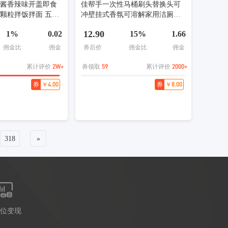
肉酱香辣味开盖即食
佳帮手一次性马桶刷头替换头可
颗粒拌饭拌面 五香
冲壁挂式香氛可溶解家用洁厕原
1瓶
装洁厕刷头 七色芬香｜留香抑菌
12.90
1%
0.02
15%
1.66
｜原装正品 【半年囤货款】原装
适配 28 只芬香刷头
佣金比
佣金
券后价
佣金比
佣金
2W+
59
2000+
累计评价
券领取
累计评价
￥4.00
￥8.00
券
券
318
»
位变现