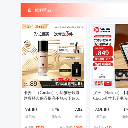
他的商品
卡姿兰（Carslan）小奶猫粉底液
汉王（Hanvon）
遮瑕持久保湿提亮不脱妆干皮02#
Clear6英寸电子书
亮肤色30g七夕礼物女
电纸书平板 智能阅
74.00
749.00
8%
7.92
1
书便携阅读 冰山灰
券后价
佣金比
佣金
券后价
佣
1727W+
100W+
4232
券领取
累计评价
券领取