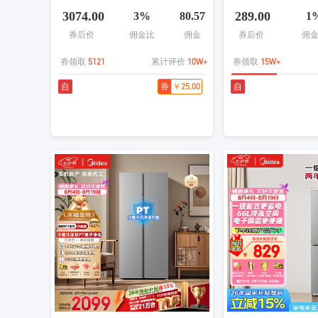
阅读器墨水屏电纸书笔记本智能
智能家居互联 毫秒
3074.00
289.00
3%
80.57
1
办公本平板电脑
计
券后价
佣金比
佣金
券后价
佣
5121
10W+
15W+
券领取
累计评价
券领取
￥25.00
自
券
自