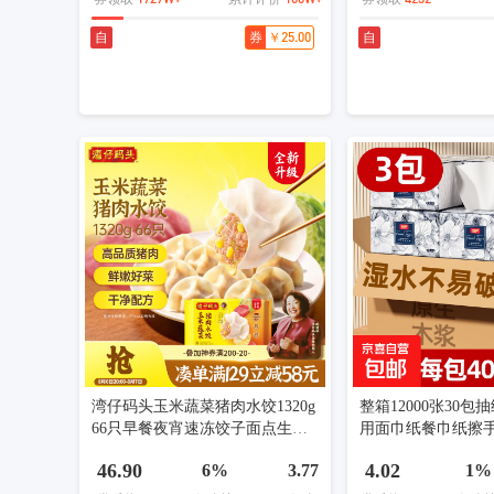
￥25.00
自
券
自
湾仔码头玉米蔬菜猪肉水饺1320g
整箱12000张30
66只早餐夜宵速冻饺子面点生鲜
用面巾纸餐巾纸擦
半成品
国风青花抽纸 5层 4
46.90
4.02
6%
3.77
1%
装