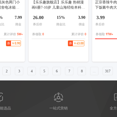
冰箱灰色两门小
【乐乐趣旗舰店】乐乐趣 热销漫
正宗香辣牛
宿舍电冰箱新
画6册7-10岁 儿童山海经绘本科普
下饭酱牛肉大
A国家补贴/以旧
冒险故事童书百科全书人工智能
牛肉酱110g*
26.00
3.99
%
7.99
15%
3.90
书籍漫画新科技小学生课外读物
山海经漫画（4册）
金比
佣金
券后价
佣金比
佣金
券后价
5W+
0
0
97W+
累计评价
券领取
累计评价
券领取
￥0.90
￥43.00
券
券
2
3
4
5
6
7
8
...
317
能选品
一站式营销
全方