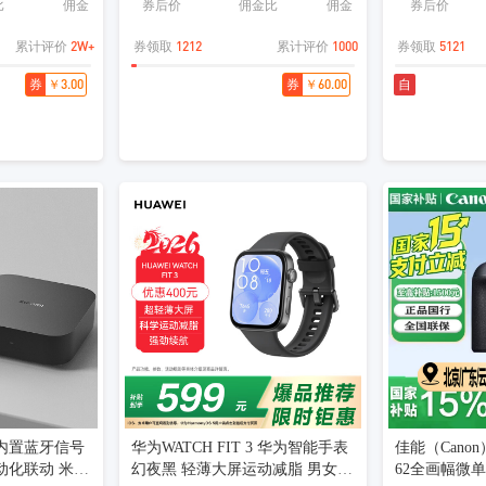
比
佣金
券后价
佣金比
佣金
券后价
2W+
1212
1000
5121
累计评价
券领取
累计评价
券领取
￥3.00
￥60.00
券
券
自
内置蓝牙信号
华为WATCH FIT 3 华为智能手表
佳能（Canon） 
动化联动 米家
幻夜黑 轻薄大屏运动减脂 男女情
62全画幅微