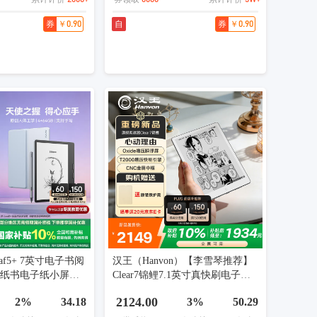
￥0.90
￥0.90
券
自
券
af5+ 7英寸电子书阅
汉王（Hanvon）【李雪琴推荐】
电纸书电子纸小屏便
Clear7锦鲤7.1英寸真快刷电子书
画平板 天真蓝 七夕
阅读器电纸书墨水屏便携阅读漫
2124.00
2%
34.18
3%
50.29
画办平板电脑 冰山灰