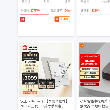
券后价
佣金比
佣金
券后价
佣金
2779W+
100W+
1326W+
券领取
累计评价
券领取
￥20.00
自
券
汉王（Hanvon）【李雪琴推荐】
小米智能中枢网关 
N10Pro三代10.3英寸手写电子书
放大器 本地中枢自