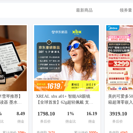
最新商品
领券量
【李雪琴推荐】
XREAL xbx a01+ 智能AR眼镜
美的可爱多50
阅读器 墨水屏
【全球首发】62g超轻佩戴 支持H
箱超薄零嵌
读本电子纸 看
DR10 1600nits 50度FOV 观影游戏
一级能效大容量
1798.10
3919.10
%
8.49
1%
16.19
非AIVR眼镜
WUFPZE白
金比
佣金
券后价
佣金比
佣金
券后价
10W+
2474
5000+
6060
累计评价
券领取
累计评价
券领取