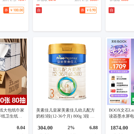
￥100.00
￥0.90
券
自
券
自
包抽纸大包纸巾家
美素佳儿皇家美素佳儿幼儿配方
BOOX文石Le
手纸卫生纸抽
奶粉3段(12-36个月) 800g 3段 美
读器墨水屏
00张*3包 散
素佳儿 800g 1罐 幼儿奶粉
携阅读看书漫
304.00
1874.00
0.04
2%
6.88
礼物