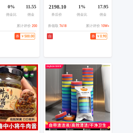
 Mark II 单机身（独
量风冷无霜京东自营HR-589WKP
2198.10
0%
11.55
1%
17.95
国行】
国家补贴
佣金比
佣金
券后价
佣金比
佣金
200
7618
10W+
累计评价
券领取
累计评价
￥500.00
￥0.90
券
自
券