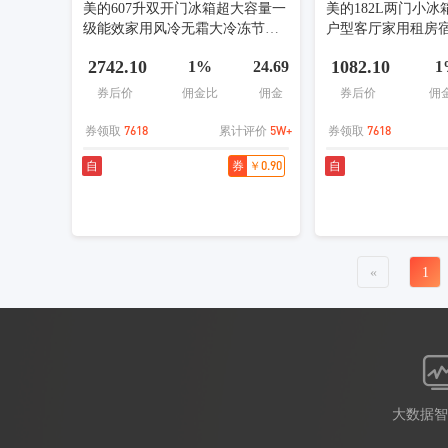
美的607升双开门冰箱超大容量一
美的182L两门小
级能效家用风冷无霜大冷冻节能
户型客厅家用租房
星辰砂BCD-607WKPM(E)以旧换
一级能效MR-191
2742.10
1082.10
1%
24.69
1
新国家补贴
换新
券后价
佣金比
佣金
券后价
佣
7618
5W+
7618
券领取
累计评价
券领取
￥0.90
自
券
自
«
1
大数据智