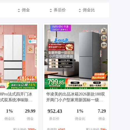
佣金
券后价
佣金比
8Pro法式四开门冰
华凌美的出品冰箱2026新款188双
入式双系统净味除菌
开两门小户型家用新国标一级能
2026新品MR-508
效租房不占地低音HR-188国家补
952.43
1%
29.99
1%
7.29
色
贴
佣金比
佣金
券后价
佣金比
佣金
2000+
6060
5W+
累计评价
券领取
累计评价