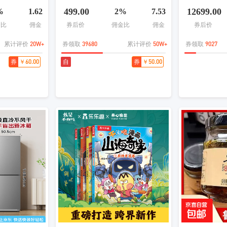
级响应 简约设
侣手表
vlog相机 R6
499.00
12699.00
%
1.62
2%
7.53
立包装） 【
金比
佣金
券后价
佣金比
佣金
券后价
20W+
39680
50W+
9027
累计评价
券领取
累计评价
券领取
￥60.00
￥50.00
券
自
券