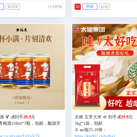
P
未归类
12小时前
JD
POP
运动
 🍹 💰到手
28.9
元
太粮 五常大米 🍚 到手💰
29.9
元
青梅酒118ml*3瓶，包邮，酸甜开
5kg*1袋，包邮
ps://u.jd.com/UrZoV7V
https://kurl07.cn/tuJya1