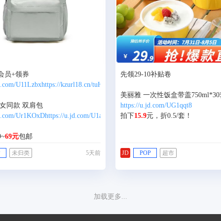
先领29-10补贴卷
jd.com/U11Lzbx
https://kzurl18.cn/tuHnst
https://u.jd.com/UG1qqt8
.jd.com/Ur1KOxD
https://u.jd.com/U1amLMM
拍下
15.9
元，折0.5/套！
~
69元
包邮
P
未归类
5天前
JD
POP
超市
喜欢的，门店100+
加载更多...