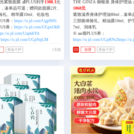
光紧致面膜 💰PLUS到手
1308.3
元
THE GINZA 御银座 身体护理油 
6片，凑单品可退；赠同款面膜2片、
1068元
验礼、精华露10ml、化妆包
紧致滋养身体护理油80ml，凑
LUS券：
https://u.jd.com/Ugp9f01
三部曲体验礼、精油露10ml、
LUS券：
https://u.jd.com/UGpxOkR
7ml、润体乳
tps://u.jd.com/UapkhYA
：
https://u.jd.com/UGpNqGM
https://u.jd.com/UGpRNt2
https://
② 拍：
https://u.jd.com/U1p7xxc
营
美妆个护
1天前
JD
自营
美妆个护
③ 凑/退：
https://u.jd.com/UOpfKs