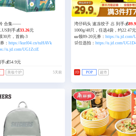
羚 合集——
湾仔码头 速冻饺子 🥟 到手💰
89.
PLUS到手💰
33.26
元
1000g/48只，任选4袋，约22.47元
30片，首购-3
🎫领89-20元券：
https://u.jd.com
34券：
https://kurl04.cn/tuHAVk
🛒任选拍：
https://u.jd.com/UG1D
ps://u.jd.com/UG1ZciE
手💰54.9元
50片（15片*3+单片*5），包邮
营
美妆个护
5天前
JD
POP
超市
11券：
https://kurl07.cn/tuHoc9
ps://u.jd.com/U61TUo5