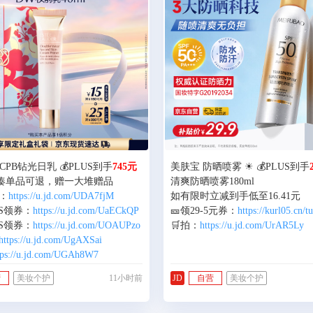
CPB钻光日乳 💰PLUS到手
745元
美肤宝 防晒喷雾 ☀ 💰PLUS到手
L，凑单品可退，赠一大堆赠品
清爽防晒喷雾180ml
：
https://u.jd.com/UDA7fjM
如有限时立减到手低至16.41元
US领券：
https://u.jd.com/UaECkQP
🎫领29-5元券：
https://kurl05.cn/
US领券：
https://u.jd.com/UOAUPzo
🛒拍：
https://u.jd.com/UrAR5Ly
https://u.jd.com/UgAXSai
tps://u.jd.com/UGAh8W7
营
美妆个护
11小时前
JD
自营
美妆个护