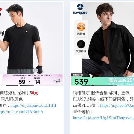
训练短袖 💰到手
50元
纳维凯尔 服饰合集 💰到手更低
不同尺码/颜色
PLUS先领券，线下门店同售，
-40券：
https://u.jd.com/U6ELHHI
🎫领PLUS券：
https://u.jd.com/
ttps://u.jd.com/U1ARmbA
🛒任选拍：
https://u.jd.com/UgASImT
https://