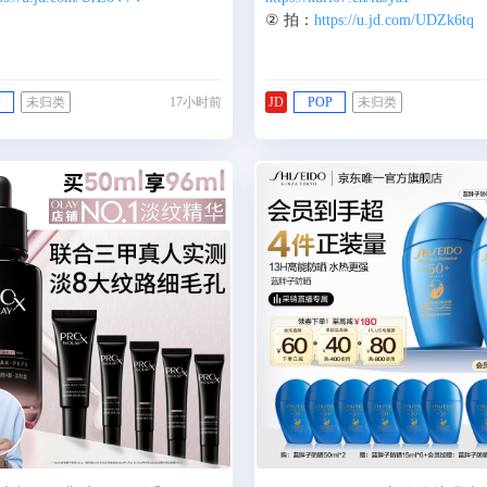
② 拍：
https://u.jd.com/UDZk6tq
P
未归类
17小时前
JD
POP
未归类