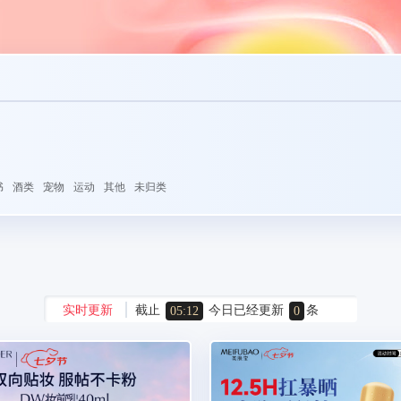
书
酒类
宠物
运动
其他
未归类
实时更新
截止
今日已经更新
条
05:12
0